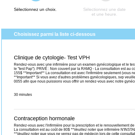
Sélectionnez un choix.
Sélectionnez une date
et une heure.
Choisissez parmi la liste ci-dessous
Clinique de cytologie- Test VPH
Rendez-vous avec une infirmière pour un examen gynécologique et le test 
le "test Pap"). PRIVÉ : Non couvert par la RAMQ - La consultation est au c
155$ **Important** La consultation est avec l'infirmière seulement (vous 
**Important** Si vous avez d'autres problèmes gynécologiques, svp veui
0055 afin que nous puissions vous offrir un rendez-vous avec notre gyné
30 minutes
Contraception hormonale
Rendez-vous avec l'infirmière pour la prescription et le renouvellement de 
La consultation est au coût de 80$ **Veuillez noter que infirmière N'INSTAL
**Veuillez noter que vous ne verrez pas de médecin lors de cette consultat