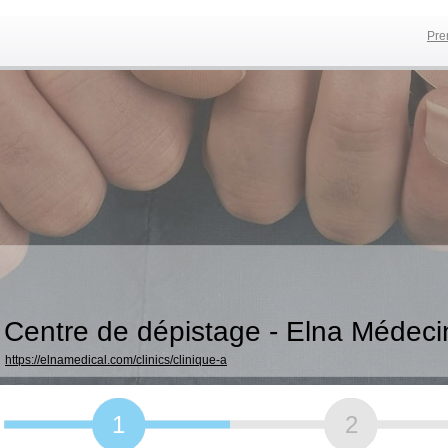
Pre
Centre de dépistage - Elna Médeci
https://elnamedical.com/clinics/clinique-a
1
2