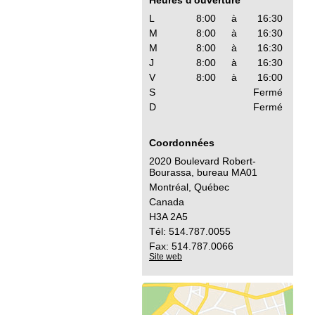
Heures d'ouverture
L
8:00
à
16:30
M
8:00
à
16:30
M
8:00
à
16:30
J
8:00
à
16:30
V
8:00
à
16:00
S
Fermé
D
Fermé
Coordonnées
2020 Boulevard Robert-
Bourassa, bureau MA01
Montréal, Québec
Canada
H3A 2A5
Tél: 514.787.0055
Fax: 514.787.0066
Site web