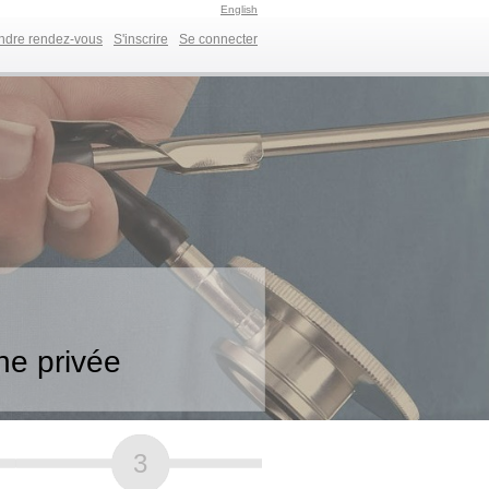
English
ndre rendez-vous
S'inscrire
Se connecter
ne privée
3