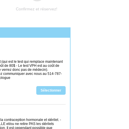
Confirmez et réservez!
(qui est le test qui remplace maintenant
oût de 80$ - Le test VPH est au coût de
ne verrez donc pas de médecin).
llez communiquer avec nous au 514-787-
cologue
Sélectionner
la contraception hormonale et stérilet. -
LE et/ou ne retire PAS les stérilets
ion. Il est cependant possible que